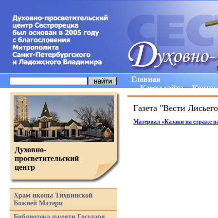
Главная
Карта сайта
Конта
Газета "Вести Лисьего
Материал
«
Казаки на страже н
Духовно-
просветительский
центр
Храм иконы Тихвинской
Божией Матери
Библиотека памяти Государя