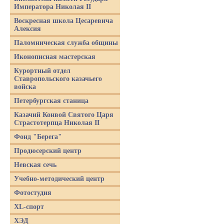
Императора Николая II
Воскресная школа Цесаревича
Алексия
Паломническая служба общины
Иконописная мастерская
Курортный отдел
Ставропольского казачьего
войска
Петербургская станица
Казачий Конвой Святого Царя
Страстотерпца Николая II
Фонд "Берега"
Продюсерский центр
Невская сечь
Учебно-методический центр
Фотостудия
XL-спорт
ХЭД