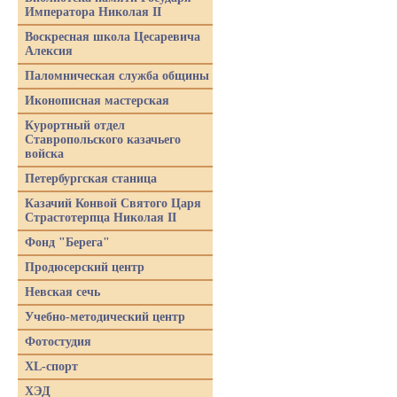
Императора Николая II
Воскресная школа Цесаревича
Алексия
Паломническая служба общины
Иконописная мастерская
Курортный отдел
Ставропольского казачьего
войска
Петербургская станица
Казачий Конвой Святого Царя
Страстотерпца Николая II
Фонд "Берега"
Продюсерский центр
Невская сечь
Учебно-методический центр
Фотостудия
XL-спорт
ХЭД