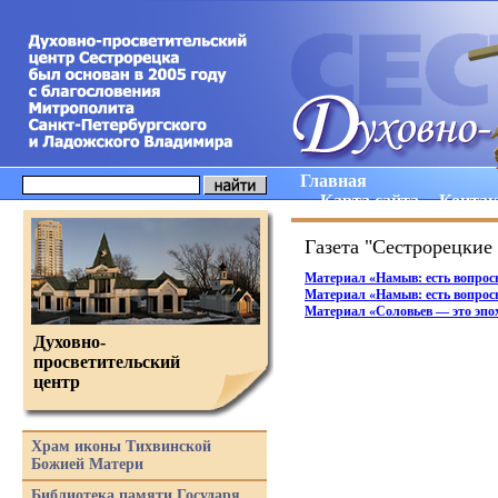
Главная
Карта сайта
Конта
Газета "Сестрорецкие 
Материал
«
Намыв: есть вопрос
Материал
«
Намыв: есть вопрос
Материал
«
Соловьев — это эпо
Духовно-
просветительский
центр
Храм иконы Тихвинской
Божией Матери
Библиотека памяти Государя