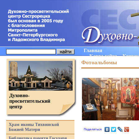
Главная
Карта сайта
Конта
Фотоальбомы
Духовно-
просветительский
центр
Храм иконы Тихвинской
Божией Матери
Поделиться
Библиотека памяти Государя