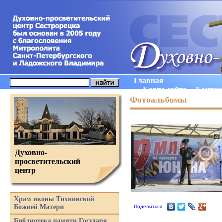
Главная
Карта сайта
Конта
Фотоальбомы
Духовно-
просветительский
центр
Храм иконы Тихвинской
Божией Матери
Поделиться
Библиотека памяти Государя