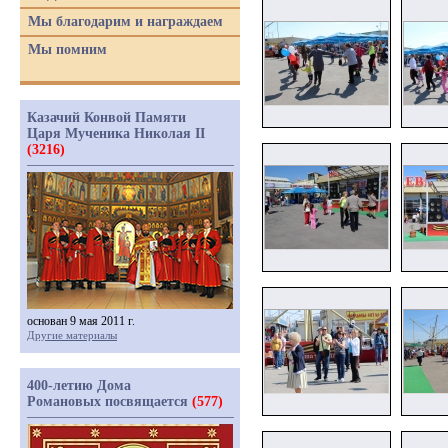
Мы благодарим и награждаем
Мы помним
Казачий Конвой Памяти
Царя Мученика Николая II
(3216)
основан 9 мая 2011 г.
Другие материалы
400-летию Дома
Романовых посвящается
(577)