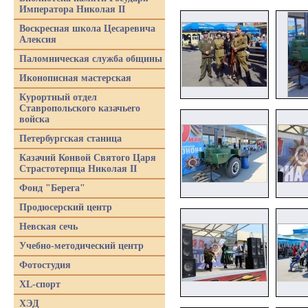
Императора Николая II
Воскресная школа Цесаревича
Алексия
Паломническая служба общины
Иконописная мастерская
Курортный отдел
Ставропольского казачьего
войска
Петербургская станица
Казачий Конвой Святого Царя
Страстотерпца Николая II
Фонд "Берега"
Продюсерский центр
Невская сечь
Учебно-методический центр
Фотостудия
XL-спорт
ХЭД