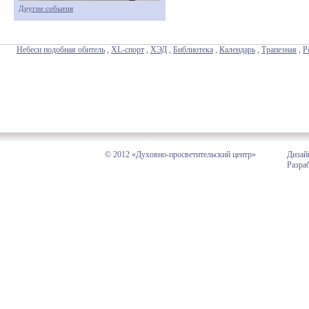
Другие события
Небеси подобная обитель
,
XL-спорт
,
ХЭД
,
Библиотека
,
Календарь
,
Трапезная
,
Р
© 2012 «Духовно-просветительский центр»
Дизай
Разра