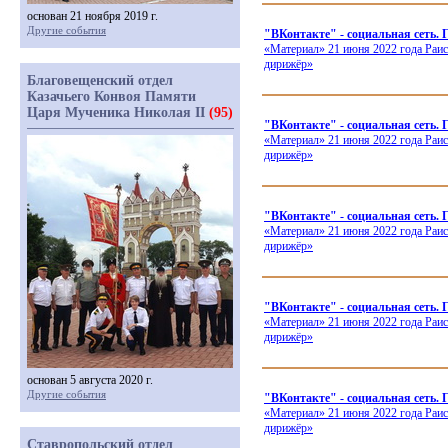
основан 21 ноября 2019 г.
Другие события
"ВКонтакте" - социальная сет
«Материал
» 21 июня 2022 года Раи
дирижёр»
Благовещенский отдел
Казачьего Конвоя Памяти
Царя Мученика Николая II
(95)
"ВКонтакте" - социальная се
«Материал
» 21 июня 2022 года Раи
дирижёр»
"ВКонтакте" - социальная сеть. 
«Материал
» 21 июня 2022 года Раи
дирижёр»
"ВКонтакте" - социальная сеть.
«Материал
» 21 июня 2022 года Раи
дирижёр»
основан 5 августа 2020 г.
Другие события
"ВКонтакте" - социальная сет
«Материал
» 21 июня 2022 года Раи
дирижёр»
Ставропольский отдел