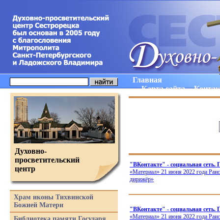
Главная
Карта сайта
Конта
Духовно-
просветительский
"ВКонтакте" - социальная сеть.
центр
«Материал
» 21 июня 2022 года Раи
дирижёр»
Храм иконы Тихвинской
Божией Матери
"ВКонтакте" - социальная сеть
«Материал
» 21 июня 2022 года Раи
Библиотека памяти Государя