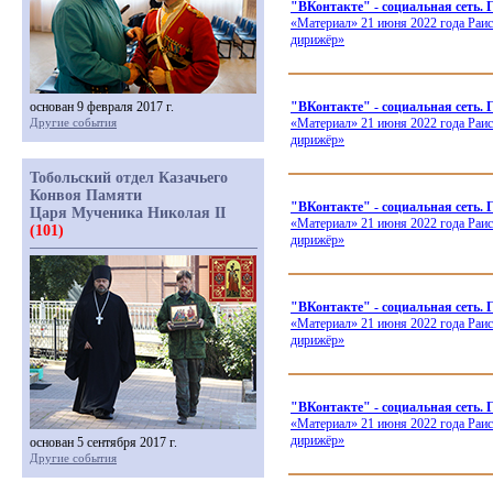
"ВКонтакте" - социальная се
«Материал
» 21 июня 2022 года Раи
дирижёр»
основан 9 февраля 2017 г.
"ВКонтакте" - социальная 
Другие события
«Материал
» 21 июня 2022 года Раи
дирижёр»
Тобольский отдел Казачьего
Конвоя Памяти
"ВКонтакте" - социальная с
Царя Мученика Николая II
«Материал
» 21 июня 2022 года Раи
(101)
дирижёр»
"ВКонтакте" - социальная сеть
«Материал
» 21 июня 2022 года Раи
дирижёр»
"ВКонтакте" - социальная сеть
«Материал
» 21 июня 2022 года Раи
дирижёр»
основан 5 сентября 2017 г.
Другие события