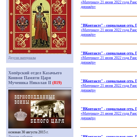
«Материал
» 21 июня 2022 года Раи
дирижёр»
"ВКонтакте" - социальная сеть.
«Материал
» 21 июня 2022 года Раи
дирижёр»
"ВКонтакте" - социальная сеть.
Другие материалы
«Материал
» 21 июня 2022 года Раи
дирижёр»
Хопёрский отдел Казачьего
Конвоя Памяти Царя
"ВКонтакте" - социальная сеть.
Мученика Николая II
(819)
«Материал
» 21 июня 2022 года Раи
дирижёр»
"ВКонтакте" - социальная сет
«Материал
» 21 июня 2022 года Раи
дирижёр»
основан 30 августа 2015 г.
Другие события
"ВКонтакте" - социальная сеть.