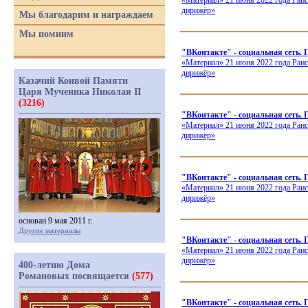
«Материал
» 21 июня 2022 года Раи
дирижёр»
Мы благодарим и награждаем
Мы помним
"ВКонтакте" - социальная сеть. 
«Материал
» 21 июня 2022 года Раи
дирижёр»
Казачий Конвой Памяти
Царя Мученика Николая II
(3216)
"ВКонтакте" - социальная сеть.
«Материал
» 21 июня 2022 года Раи
дирижёр»
"ВКонтакте" - социальная сеть. 
«Материал
» 21 июня 2022 года Раи
дирижёр»
основан 9 мая 2011 г.
Другие материалы
"ВКонтакте" - социальная сеть.
«Материал
» 21 июня 2022 года Раи
дирижёр»
400-летию Дома
Романовых посвящается
(577)
"ВКонтакте" - социальная сеть