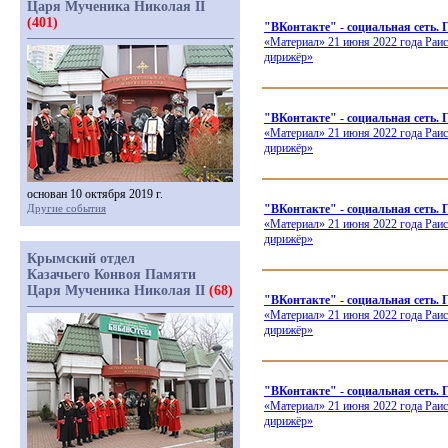
Царя Мученика Николая II
(401)
"ВКонтакте" - социальная сеть
«Материал
» 21 июня 2022 года Раи
дирижёр»
"ВКонтакте" - социальная сеть.
«Материал
» 21 июня 2022 года Раи
дирижёр»
основан 10 октября 2019 г.
Другие события
"ВКонтакте" - социальная сеть.
«Материал
» 21 июня 2022 года Раи
дирижёр»
Крымский отдел
Казачьего Конвоя Памяти
Царя Мученика Николая II
(68)
"ВКонтакте" - социальная сеть. 
«Материал
» 21 июня 2022 года Раи
дирижёр»
"ВКонтакте" - социальная с
«Материал
» 21 июня 2022 года Раи
дирижёр»