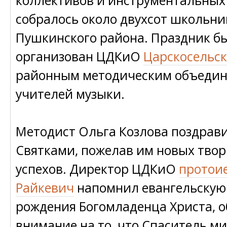
коллективов и инструментальных
собралось около двухсот школьни
Пушкинского района. Праздник б
организован ЦДКиО
Царскосельск
районным методическим объеди
учителей музыки.
Методист Ольга Козлова поздрави
Святками, пожелав им новых твор
успехов. Директор ЦДКиО
протои
Райкевич
напомнил евангельскую
рождения Богомладенца Христа, 
внимание на то, что Спаситель м