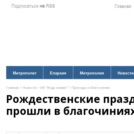
Подписаться
на
RSS
Главная
Митрополит
Епархия
Митрополия
Новости
Главная
>
Новости
>
ИА "Вода живая"
>
Приходы и благочиния
Рождественские праз
прошли в благочиния