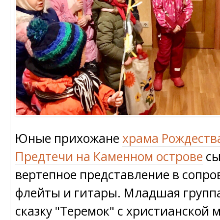
Юные прихожане
храма Рождеств
Предтечи на Каменном острове
сы
вертепное представление в сопр
флейты и гитары. Младшая групп
сказку "Теремок" с христианской 