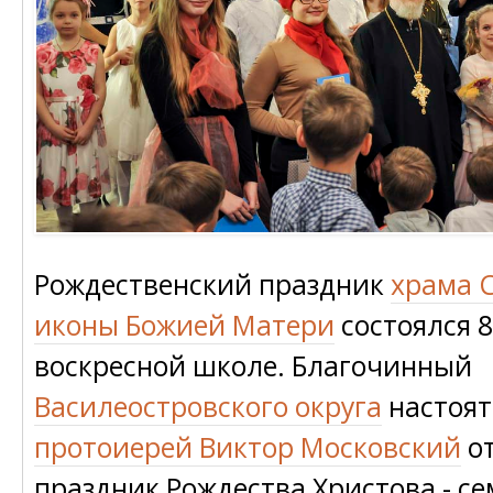
Рождественский праздник
храма 
иконы Божией Матери
состоялся 8
воскресной школе. Благочинный
Василеостровского округа
настоят
протоиерей Виктор Московский
от
праздник Рождества Христова - се